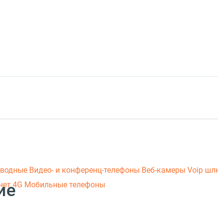
оводные
Видео- и конференц-телефоны
Веб-камеры
Voip ш
ие
нет 4G
Мобильные телефоны