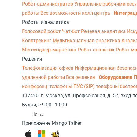
Робот-администратор
Управление рабочими рес
работы
Все возможности колл-центра
Интеграц
Роботы и аналитика
Голосовой робот
Чат-бот
Речевая аналитика
Иск
Коллтрекинг
Мультиканальная аналитика
Анали
Мессенджер‑маркетинг
Робот-аналитик
Робот-м
Решения
Телефонизация офиса
Информационная безопас
удаленной работы
Все решения
Оборудование
П
конференц- телефоны
ПУС (SIP) телефоны беспр
117420, г. Москва, ул. Профсоюзная, д. 57, вход
Будни, с 9:00–19:00
Чита
Приложение Mango Talker