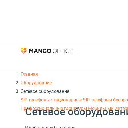
Главная
Оборудование
Сетевое оборудование
SIP телефоны стационарные
SIP телефоны беспр
Сетевое оборудован
Профессиональные гарнитуры
Мобильный Интер
В избранном 0 товаров