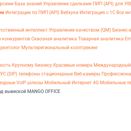
урсами
База знаний
Управление сделками
ПИП (API) для У
ии
Интеграции по ПИП (API)
Вебхуки
Интеграция с 1С
Все ин
усственный интеллект
Управление качеством (QM)
Бизнес-
з конкурентов
Сквозная аналитика
Товарная аналитика
Em
аркетолог
Мультирегиональный коллтрекинг
ность
Крупному бизнесу
Красивые номера
Международный
УС (SIP) телефоны стационарные
Веб-камеры
Профессиона
оводные
VoIP шлюзы
Мобильный Интернет 4G
Мобильные т
 под вывеской MANGO OFFICE