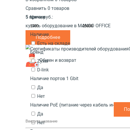
Сравнить 0 товаров
5 причин
Цена,
руб.:
купить оборудование в MANGO OFFICE
-
Наличие
Подробнее
Есть на складе
Бренд
Обмен и возврат
Zyxel
D-link
Наличие портов 1 Gbit
Да
Нет
Наличие PoE (питание через кабель интернет
Да
Нет