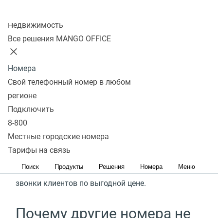
Колл-центр
Подключить услугу
Недвижимость
Все решения MANGO OFFICE
Собираетесь работать или
Номера
уже работаете в других
Свой телефонный номер в любом
регионе
странах?
Подключить
8-800
Не нужно содержать офис, достаточно
Местные городские номера
подключить номер в международном формате
Тарифы на связь
с префиксами зарубежной страны или города,
Поиск
Продукты
Решения
Номера
Меню
в котором планируете работать, чтобы принимать
звонки клиентов по выгодной цене.
Почему другие номера не