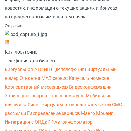
новостях, информации о текущих акциях и бонусах
по предоставленным каналам связи
Круглосуточно
Телефония для бизнеса
Виртуальная АТС
ИПТ (IP-телефония)
Виртуальный
номер
Этикетка
МАВ сервис
Карусель номеров
Корпоративный мессенджер
Видеоконференции
Запись разговоров
Голосовое меню
Мобильный
личный кабинет
Виртуальная магистраль связи
СМС-
рассылки
Распределение звонков
Манго Мобайл
Интеграция с ОПДкРК
Автоинформатор
Автосекретарь
Обратный звонок с сайта
Все