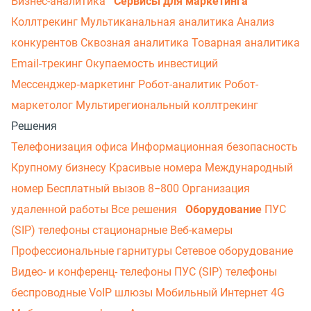
Бизнес-аналитика
Сервисы для маркетинга
Коллтрекинг
Мультиканальная аналитика
Анализ
конкурентов
Сквозная аналитика
Товарная аналитика
Email-трекинг
Окупаемость инвестиций
Мессенджер‑маркетинг
Робот-аналитик
Робот-
маркетолог
Мультирегиональный коллтрекинг
Решения
Телефонизация офиса
Информационная безопасность
Крупному бизнесу
Красивые номера
Международный
номер
Бесплатный вызов 8−800
Организация
удаленной работы
Все решения
Оборудование
ПУС
(SIP) телефоны стационарные
Веб-камеры
Профессиональные гарнитуры
Сетевое оборудование
Видео- и конференц- телефоны
ПУС (SIP) телефоны
беспроводные
VoIP шлюзы
Мобильный Интернет 4G