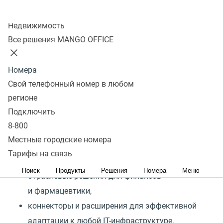
Подключить
Колл-центр
Недвижимость
BPMSoft — российская low-code платформа для
Все решения MANGO OFFICE
управления бизнес-процессами и создания
собственных бизнес-приложений и IT-решений.
Номера
Платформа содержит:
Свой телефонный номер в любом
регионе
Подключить
инструменты для гибкой настройки и адаптации
8-800
процессов,
Местные городские номера
готовые бизнес-приложения для управления
Тарифы на связь
продажами, маркетингом, клиентским сервисом,
Поиск
Продукты
Решения
Номера
Меню
отраслевые решения для финансов
и фармацевтики,
коннекторы и расширения для эффективной
адаптации к любой IT-инфраструктуре.