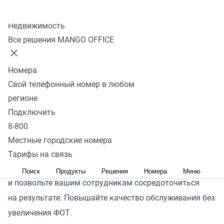
Коммуникации компании с ее клиентами сопутствует
Колл-центр
большое количество рутины: повторяющиеся диалоги,
Недвижимость
множество исходящих звонков с одинаковыми
Все решения MANGO OFFICE
сообщениями, звонки от клиентов для уточнения
режима работы компании или адреса офиса и многое
Номера
другое. Эти задачи занимают время ваших
Свой телефонный номер в любом
сотрудников — самый ценный ресурс в любой
регионе
компании.
Подключить
8-800
Интегрируйте голосовых роботов в вашу CRM-систему,
Местные городские номера
доверьте выполнение рутинных задач
Тарифы на связь
интеллектуальным решениям от MANGO OFFICE
Поиск
Продукты
Решения
Номера
Меню
и позвольте вашим сотрудникам сосредоточиться
на результате. Повышайте качество обслуживания без
увеличения ФОТ.