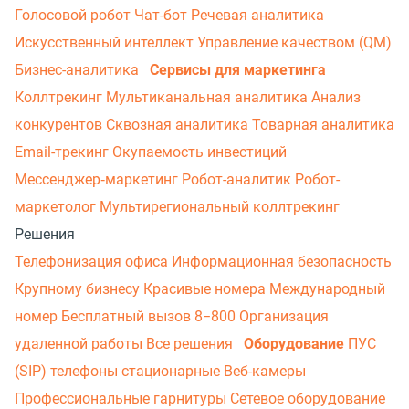
Голосовой робот
Чат-бот
Речевая аналитика
Искусственный интеллект
Управление качеством (QM)
Бизнес-аналитика
Сервисы для маркетинга
Коллтрекинг
Мультиканальная аналитика
Анализ
конкурентов
Сквозная аналитика
Товарная аналитика
Email-трекинг
Окупаемость инвестиций
Мессенджер‑маркетинг
Робот-аналитик
Робот-
маркетолог
Мультирегиональный коллтрекинг
Решения
Телефонизация офиса
Информационная безопасность
Крупному бизнесу
Красивые номера
Международный
номер
Бесплатный вызов 8−800
Организация
удаленной работы
Все решения
Оборудование
ПУС
(SIP) телефоны стационарные
Веб-камеры
Профессиональные гарнитуры
Сетевое оборудование