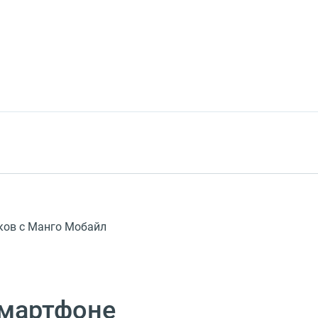
ков c Манго Мобайл
смартфоне