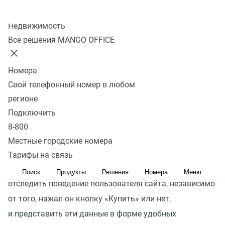
Колл-центр
Все о поведении покупателя
Недвижимость
на сайте
Все решения MANGO OFFICE
Обычно действия клиента на сайте видны только
Номера
после совершения заказа или покупки. Однако
Свой телефонный номер в любом
не менее интересным и важным для аналитики
регионе
и развития является весь предшествующий путь
Подключить
пользователя, то есть все пункты воронки продаж,
8-800
потому что эти сведения могут помочь повысить
Местные городские номера
показатели эффективности.
Тарифы на связь
Товарная аналитика MANGO OFFICE помогает
Поиск
Продукты
Решения
Номера
Меню
отследить поведение пользователя сайта, независимо
от того, нажал он кнопку
«
Купить» или нет,
и представить эти данные в форме удобных